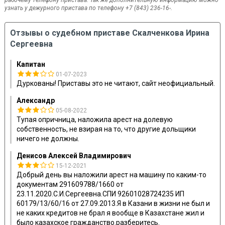
рабочему телефону пристава. Так же дополнительную информацию можно
узнать у дежурного пристава по телефону +7 (843) 236-16-.
Отзывы о судебном приставе Скалченкова Ирина
Сергеевна
Капитан
01-07-2023
Дуркованы! Приставы это не читают, сайт неофициальный.
Александр
05-08-2022
Тупая опричница, наложила арест на долевую
собственность, не взирая на то, что другие дольщики
ничего не должны.
Денисов Алексей Владимирович
15-12-2021
Добрый день вы наложили арест на машину по каким-то
документам 291609788/1660 от
23.11.2020.С.И.Сергеевна.СПИ 92601028724235 ИП
60179/13/60/16 от 27.09.2013.Я в Казани в жизни не был и
не каких кредитов не брал я вообще в Казахстане жил и
было казахское гражданство.разберитесь.