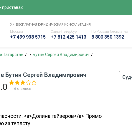
 приставах
БЕСПЛАТНАЯ ЮРИДИЧЕСКАЯ КОНСУЛЬТАЦИЯ:
Москва
Санкт-Петербург
По России
бесплатно
+7 499 938 5715
+7 812 425 1413
8 800 350 1392
е Татарстан
Бутин Сергей Владимирович
е Бутин Сергей Владимирович
Суд
.0
6
отзывов
асности. <a>Долина гейзеров</a> Прямо
ю за теплоту.