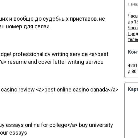
Нача
Часы 
их и вообще до судебных приставов, не
до 1
ан номер для связи.
Часы
Пред
теле
Кон
edge! professional cv writing service <a>best
a> resume and cover letter writing service
4231
д.80
ne casino review <a>best online casino canada</a>
Кар
uy essays online for college</a> buy university
your essays