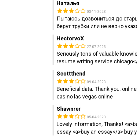
Наталья
03-11-2023
Пытаюсь дозвониться до старш
берут трубки или не верно указ
HectorvoX
27-07-2023
Seriously tons of valuable knowl
resume writing service chicago</
Scottthend
09-04-2023
Beneficial data. Thank you. onli
casino las vegas online
Shawnrer
05-04-2023
Lovely information, Thanks! <a>b
essay <a>buy an essay</a> buy 