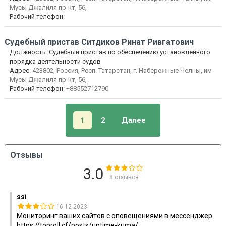
Мусы Джалиля пр-кт, 56,
Рабочий телефон:
Судебный пристав
Ситдиков Ринат Ривгатович
Должность:
Судебный пристав по обеспечению установленного
порядка деятельности судов
Адрес:
423802, Россия, Респ. Татарстан, г. Набережные Челны, им
Мусы Джалиля пр-кт, 56,
Рабочий телефон:
+88552712790
1
2
Далее
Отзывы
3.0
8
отзывов
ssi
16-12-2023
Мониторинг ваших сайтов с оповещениями в мессенджер
https://toproll.cf/posts/uptime-kuma/